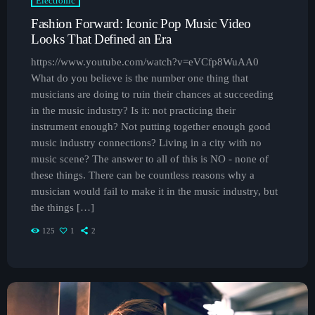
Electronic
musique pop
Curabitur id lacus felis. Sed justo mauris, auctor eget tellus nec,
Fashion Forward: Iconic Pop Music Video
pellentesque varius mauris. Sed eu congue nulla, et tincidunt
Looks That Defined an Era
justo. Aliquam semper faucibus odio id varius. Suspendisse
L’Ascension de la K-Pop : Comment la
Musique Coréenne Continue de Dominer la
varius laoreet sodales.
https://www.youtube.com/watch?v=eVCfp8WuAA0
Scène Mondiale
What do you believe is the number one thing that
musicians are doing to ruin their chances at succeeding
Chart-Toppers Unite: Pop Music’s Biggest
in the music industry? Is it: not practicing their
Collaborations of the Year
instrument enough? Not putting together enough good
music industry connections? Living in a city with no
music scene? The answer to all of this is NO - none of
these things. There can be countless reasons why a
musician would fail to make it in the music industry, but
the things […]
125
1
2