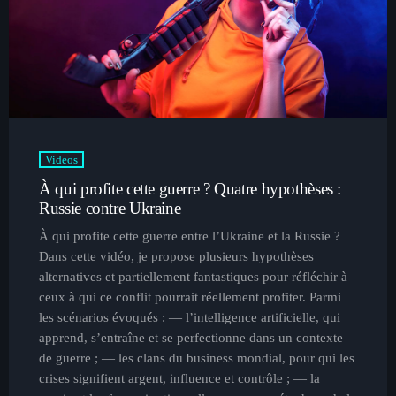
keyboard_arrow_down
Accueil
Accueil
Shows
Candidatures En Direct
Charts
Notre Équipe
Videos
DJS
Conversation En Direct
À qui profite cette guerre ? Quatre hypothèses :
Du Moment Actualités
Russie contre Ukraine
Événements
À qui profite cette guerre entre l’Ukraine et la Russie ?
Nouvelles
Dans cette vidéo, je propose plusieurs hypothèses
alternatives et partiellement fantastiques pour réfléchir à
Contacts
ceux à qui ce conflit pourrait réellement profiter. Parmi
les scénarios évoqués : — l’intelligence artificielle, qui
apprend, s’entraîne et se perfectionne dans un contexte
Contacts
de guerre ; — les clans du business mondial, pour qui les
crises signifient argent, influence et contrôle ; — la